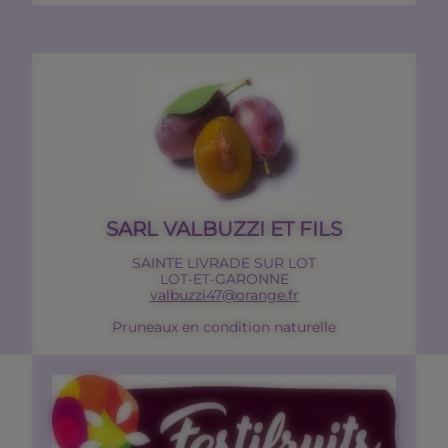
SARL VALBUZZI ET FILS
SAINTE LIVRADE SUR LOT
LOT-ET-GARONNE
valbuzzi47@orange.fr
Pruneaux en condition naturelle