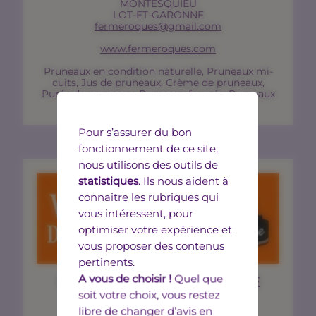
MONTESQUIEU
LOT-ET-GARONNE
fermeroques@gmail.com
www.fermeroques.com
Pruneaux en condition naturelle, Pruneaux mi-
cuits, Jus de pruneaux, Crème de pruneaux,
Purée de pruneaux, Pruneaux fourrés, Pruneaux
au chocolat, Pruneaux à l’alcool
Pour s’assurer du bon
fonctionnement de ce site,
nous utilisons des outils de
statistiques
. Ils nous aident à
connaitre les rubriques qui
vous intéressent, pour
optimiser votre expérience et
vous proposer des contenus
pertinents.
A vous de choisir !
Quel que
SARL VERGERS DE BRITESTE
soit votre choix, vous restez
BRUCH
libre de changer d’avis en