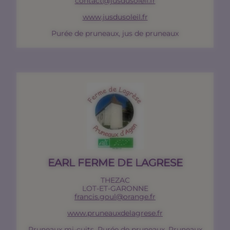
contact@jusdusoleil.fr
www.jusdusoleil.fr
Purée de pruneaux, jus de pruneaux
EARL FERME DE LAGRESE
THEZAC
LOT-ET-GARONNE
francis.goul@orange.fr
www.pruneauxdelagrese.fr
Pruneaux mi-cuits, Purée de pruneaux, Pruneaux