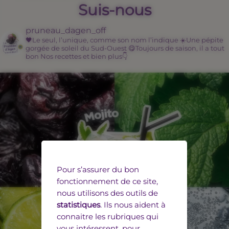
Suis-nous
pruneau_dagen_off
🖤Le seul, l’unique, comme son nom l’indique
☀️Une pépite
gorgée de soleil du Sud-Ouest
😋Toujours de saison, il a tout
bon
Nos recettes et bien plus👇
Pour s’assurer du bon
fonctionnement de ce site,
nous utilisons des outils de
statistiques
. Ils nous aident à
connaitre les rubriques qui
vous intéressent, pour