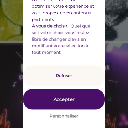
optimiser votre expérience et
vous proposer des contenus
pertinents.
A vous de choisir !
Quel que
soit votre choix, vous restez
libre de changer d’avis en
modifiant votre sélection à
tout moment.
Refuser
Accepter
Personnaliser