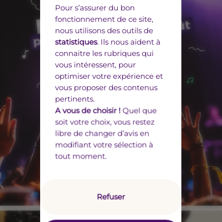
Pour s’assurer du bon
fonctionnement de ce site,
nous utilisons des outils de
statistiques
. Ils nous aident à
connaitre les rubriques qui
vous intéressent, pour
optimiser votre expérience et
vous proposer des contenus
pertinents.
A vous de choisir !
Quel que
soit votre choix, vous restez
libre de changer d’avis en
modifiant votre sélection à
tout moment.
Refuser